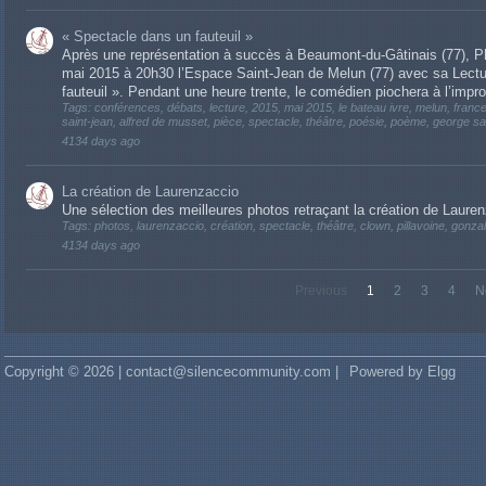
« Spectacle dans un fauteuil »
Après une représentation à succès à Beaumont-du-Gâtinais (77), Phi
mai 2015 à 20h30 l’Espace Saint-Jean de Melun (77) avec sa Lectu
fauteuil ». Pendant une heure trente, le comédien piochera à l’impr
Tags: conférences, débats, lecture, 2015, mai 2015, le bateau ivre, melun, france,
saint-jean, alfred de musset, pièce, spectacle, théâtre, poésie, poème, george 
4134 days ago
La création de Laurenzaccio
Une sélection des meilleures photos retraçant la création de Laure
Tags: photos, laurenzaccio, création, spectacle, théâtre, clown, pillavoine, gonza
4134 days ago
Previous
1
2
3
4
N
Copyright © 2026 | contact@silencecommunity.com |
Powered by Elgg