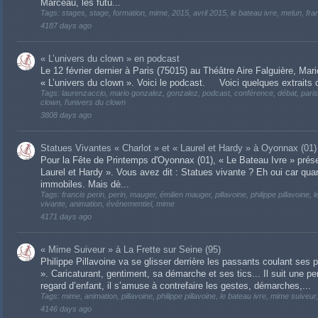
Marceau, les futu...
Tags: stages, stage, formation, mime, 2015, avril 2015, le bateau ivre, melun, franc
4187 days ago
« L’univers du clown » en podcast
Le 12 février dernier à Paris (75015) au Théâtre Aire Falguière, Ma
« L’univers du clown ». Voici le podcast. Voici quelques extraits ch
Tags: laurenzaccio, mario gonzalez, gonzalez, podcast, conférence, débat, paris, f
clown, l’univers du clown
3808 days ago
Statues Vivantes « Charlot » et « Laurel et Hardy » à Oyonnax (01)
Pour la Fête de Printemps d'Oyonnax (01), « Le Bateau Ivre » prése
Laurel et Hardy ». Vous avez dit : Statues vivante ? Eh oui car qua
immobiles. Mais dè...
Tags: francis perin, perin, mauger, émilien mauger, pillavoine, philippe pillavoine
vivante, animation, événementiel, mime
4171 days ago
« Mime Suiveur » à La Frette sur Seine (95)
Philippe Pillavoine va se glisser derrière les passants coulant ses 
». Caricaturant, gentiment, sa démarche et ses tics... Il suit une pe
regard d’enfant, il s’amuse à contrefaire les gestes, démarches,...
Tags: mime, animation, pillavoine, philippe pillavoine, le bateau ivre, mime suive
4146 days ago