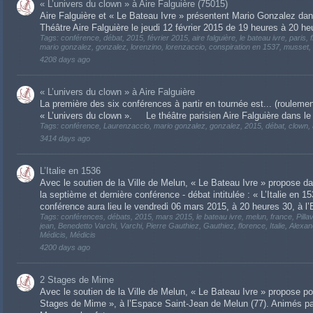
« L’univers du clown » à Aire Falguière (75015)
Aire Falguière et « Le Bateau Ivre » présentent Mario Gonzalez da
Théâtre Aire Falguière le jeudi 12 février 2015 de 19 heures à 20 he
Tags: conférence, débat, 2015, février 2015, aire falguière, le bateau ivre, paris, 
mario gonzalez, gonzalez, lorenzino, lorenzaccio, conspiration en 1537, musset,
4208 days ago
« L’univers du clown » à Aire Falguière
La première des six conférences à partir en tournée est... (rouleme
« L’univers du clown ». Le théâtre parisien Aire Falguière dans le
Tags: conférence, Laurenzaccio, mario gonzalez, gonzalez, 2015, débat, clown, air
3414 days ago
L’Italie en 1536
Avec le soutien de la Ville de Melun, « Le Bateau Ivre » propose da
la septième et dernière conférence - débat intitulée : « L’Italie en 1
conférence aura lieu le vendredi 06 mars 2015, à 20 heures 30, à l’E
Tags: conférences, débats, 2015, mars 2015, le bateau ivre, melun, france, Pillavo
jean, Benedetto Varchi, Varchi, Pierre Gauthiez, Gauthiez, florence, Italie, Ale
Médicis, Médicis
4200 days ago
2 Stages de Mime
Avec le soutien de la Ville de Melun, « Le Bateau Ivre » propose po
Stages de Mime », à l’Espace Saint-Jean de Melun (77). Animés par