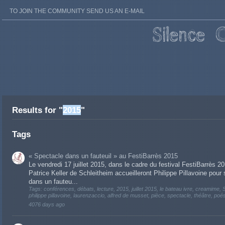
TO JOIN THE COMMUNITY SEND US AN E-MAIL
Results for "
2015
"
Tags
« Spectacle dans un fauteuil » au FestiBarrès 2015
Le vendredi 17 juillet 2015, dans le cadre du festival FestiBarrès 2
Patrice Keller de Schleitheim accueilleront Philippe Pillavoine pou
dans un fauteu...
Tags: conférences, débats, lecture, 2015, juillet 2015, le bateau ivre, creamime, 
philippe pillavoine, laurenzaccio, alfred de musset, pièce, spectacle, théâtre, p
4076 days ago