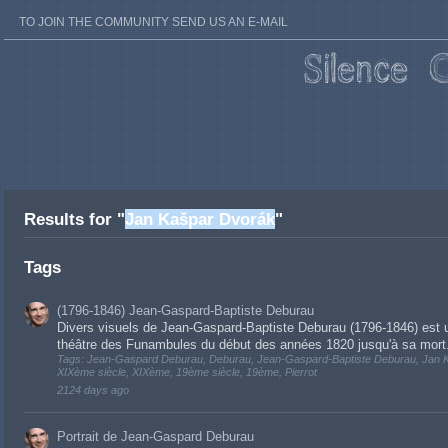
TO JOIN THE COMMUNITY SEND US AN E-MAIL
Results for "
Jan Kašpar Dvorák
"
Tags
(1796-1846) Jean-Gaspard-Baptiste Deburau
Divers visuels de Jean-Gaspard-Baptiste Deburau (1796-1846) est u
théâtre des Funambules du début des années 1820 jusqu'à sa mort. S
Tags: Jean-Gaspard Deburau, Deburau, Jean-Gaspard-Baptiste Deburau, Jan K
XIXème siècle, XIXème, 19ème siècle, 19ème, Pierrot
2124 days ago
Portrait de Jean-Gaspard Deburau