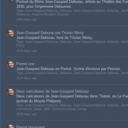
Portrait du Mime Jean-Gaspard Deburau, artiste au Théâtre des Fu
1830, pour l'imprimerie Delaunois.
Tags: Jean-Gaspard Deburau, Deburau, Jean-Gaspard-Baptiste Deburau, Jan Kašp
Delaunois, Auguste Bouquet, Bouquet
2082 days ago
Jean-Gaspard Deburau par Tristan Rémy
Jean-Gaspard Deburau, livre de Tristan Rémy.
Tags: Jean-Gaspard Deburau, Deburau, Jean-Gaspard-Baptiste Deburau, Jan Kaš
Rémy
2124 days ago
Pierrot ivre
Jean-Gaspard Deburau en Pierrot. Scène d'ivresse par Pezous.
Tags: Jean-Gaspard Deburau, Deburau, Jean-Gaspard-Baptiste Deburau, Jan Kaš
2124 days ago
Deux caricatures de Jean-Gaspard Deburau
Deux caricatures de Jean-Gaspard Deburau dans "Satan, ou Le Pact
(extrait du Musée Philipon).
Tags: Jean-Gaspard Deburau, Deburau, Jean-Gaspard-Baptiste Deburau, Jan Ka
caricatures, Satan, 1842, Eustache Lorsay, Lorsay
2124 days ago
Pierrot gourmand