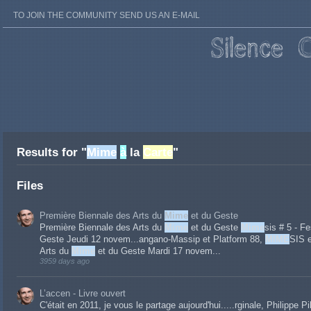
TO JOIN THE COMMUNITY SEND US AN E-MAIL
Results for "
Mime
à
la
Carte
"
Files
Première Biennale des Arts du
Mime
et du Geste
Première Biennale des Arts du
Mime
et du Geste
Mime
sis # 5 - F
Geste Jeudi 12 novem...angano-Massip et Platform 88,
MIME
SIS e
Arts du
Mime
et du Geste Mardi 17 novem...
3959 days ago
L’accen - Livre ouvert
C'était en 2011, je vous le partage aujourd'hui.....rginale, Philippe P