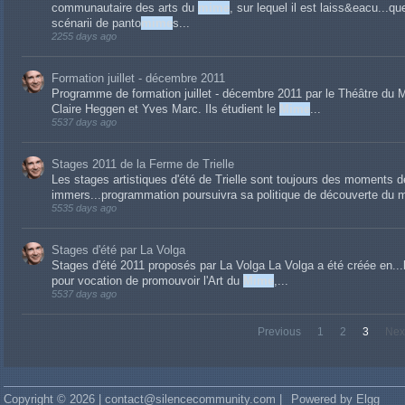
communautaire des arts du
mime
, sur lequel il est laiss&eacu...
scénarii de panto
mime
s...
2255 days ago
Formation juillet - décembre 2011
Programme de formation juillet - décembre 2011 par le Théâtre du M
Claire Heggen et Yves Marc. Ils étudient le
Mime
...
5537 days ago
Stages 2011 de la Ferme de Trielle
Les stages artistiques d'été de Trielle sont toujours des moments 
immers...programmation poursuivra sa politique de découverte du
5535 days ago
Stages d'été par La Volga
Stages d'été 2011 proposés par La Volga La Volga a été créée en.
pour vocation de promouvoir l'Art du
Mime
,...
5537 days ago
Previous
1
2
3
Nex
Copyright © 2026 | contact@silencecommunity.com |
Powered by Elgg