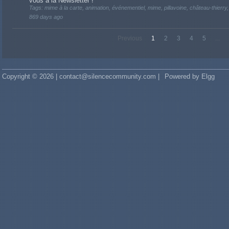
vous à la Newsletter !
Tags: mime à la carte, animation, événementiel, mime, pillavoine, château-thierry
869 days ago
Previous
1
2
3
4
5
...
Copyright © 2026 | contact@silencecommunity.com |
Powered by Elgg