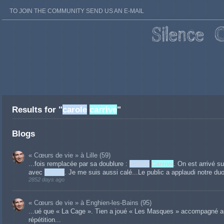
TO JOIN THE COMMUNITY SEND US AN E-MAIL
Results for "
carole
carrive
"
Blogs
« Cœurs de vie » à Lille (59)
...fois remplacée par sa doublure :
Carole
Carrive
. On est arrivé su
avec
Carole
. Je me suis aussi calé...Le public a applaudi notre d
2852 days ago
« Cœurs de vie » à Enghien-les-Bains (95)
...ué que « La Cage ». Tien a joué « Les Masques » accompagné au
répétition...