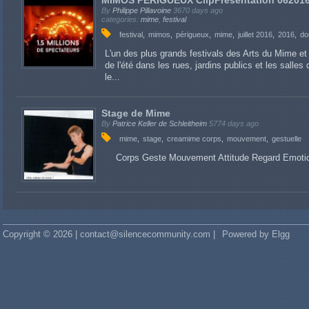
MIMOS PERIGUEUX ClipPresentation 06201
By
Philippe Pillavoine
3670 days ago
categories:
mime
,
festival
festival
mimos
périgueux
mime
juillet 2016
2016
do
L'un des plus grands festivals des Arts du Mime e
de l'été dans les rues, jardins publics et les sall
le...
Stage de Mime
By
Patrice Keller de Schleitheim
5774 days ago
mime
stage
creamime corps
mouvement
gestuelle
Corps Geste Mouvement Attitude Regard Emoti
Copyright © 2026 | contact@silencecommunity.com |
Powered by Elgg