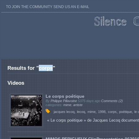
TO JOIN THE COMMUNITY SEND US AN E-MAIL
Results for "
corps
"
Videos
Le corps poétique
By
Philippe Pillavoine
5375 days ago
Comments (2)
categories:
mime
,
artiste
jacques lecoq
lecoq
mime
1998
corps
poétique
le 
« Le corps poétique » de Jacques Lecoq documentai