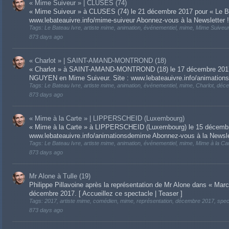
« Mime Suiveur » | CLUSES (74)
« Mime Suiveur » à CLUSES (74) le 21 décembre 2017 pour « Le Bat
www.lebateauivre.info/mime-suiveur Abonnez-vous à la Newsletter !
Tags: Le Bateau Ivre, artiste mime, animation, événementiel, mime, Mime Suive
873 days ago
« Charlot » | SAINT-AMAND-MONTROND (18)
« Charlot » à SAINT-AMAND-MONTROND (18) le 17 décembre 2017 
NGUYEN en Mime Suiveur. Site : www.lebateauivre.info/animation
Tags: Le Bateau Ivre, artiste mime, animation, événementiel, mime, Charlot, dé
873 days ago
« Mime à la Carte » | LIPPERSCHEID (Luxembourg)
« Mime à la Carte » à LIPPERSCHEID (Luxembourg) le 15 décembre 
www.lebateauivre.info/animationsdemime Abonnez-vous à la Newsle
Tags: Le Bateau Ivre, artiste mime, animation, événementiel, mime, Mime à la C
873 days ago
Mr Alone à Tulle (19)
Philippe Pillavoine après la représentation de Mr Alone dans « Marc
décembre 2017. [ Accueillez ce spectacle | Teaser ]
Tags: 2017, artiste mime, comédien, mime, représentation, décembre 2017, spect
873 days ago