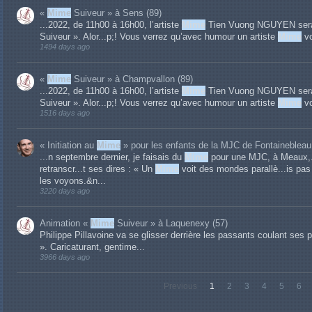
«
Mime
Suiveur » à Sens (89)
...2022, de 11h00 à 16h00, l’artiste
Mime
Tien Vuong NGUYEN sera d
Suiveur ». Alor...p;! Vous verrez qu’avec humour un artiste
Mime
vo
1494 days ago
«
Mime
Suiveur » à Champvallon (89)
...2022, de 11h00 à 16h00, l’artiste
Mime
Tien Vuong NGUYEN sera r
Suiveur ». Alor...p;! Vous verrez qu’avec humour un artiste
Mime
vo
1516 days ago
« Initiation au
Mime
» pour les enfants de la MJC de Fontainebleau
...n septembre dernier, je faisais du
Mime
pour une MJC, à Meaux,...
retranscr...t ses dires : « Un
Mime
voit des mondes parallè...is pas 
les voyons.&n...
3220 days ago
Animation «
Mime
Suiveur » à Laquenexy (57)
Philippe Pillavoine va se glisser derrière les passants coulant ses 
». Caricaturant, gentime...
3966 days ago
Previous
1
2
3
4
5
6