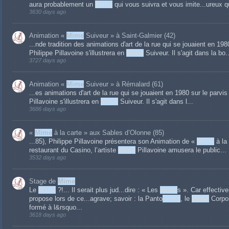
aura probablement un
Mime
qui vous suivra et vous imite...ureux 
3630 days ago
Animation «
Mime
Suiveur » à Saint-Galmier (42)
...nde tradition des animations d'art de la rue qui se jouaient en 19
Philippe Pillavoine s'illustrera en
Mime
Suiveur. Il s'agit dans la bo..
3727 days ago
Animation «
Mime
Suiveur » à Rémalard (61)
...es animations d'art de la rue qui se jouaient en 1980 sur le parv
Pillavoine s'illustrera en
Mime
Suiveur. Il s'agit dans l...
3686 days ago
«
Mime
à la carte » aux Sables d’Olonne (85)
...85), Philippe Pillavoine présentera son Animation de «
Mime
à la
restaurant du Casino, l’artiste
Mime
Pillavoine amusera le public...
3532 days ago
Stage de
Mime
Le
Mime
?!... Il serait plus jud...dire : « Les
Mime
s ». Car effectiv
propose lors de ce...agrave; savoir : la Panto
mime
, le
Mime
Corpor
formé à l&rsquo...
3618 days ago