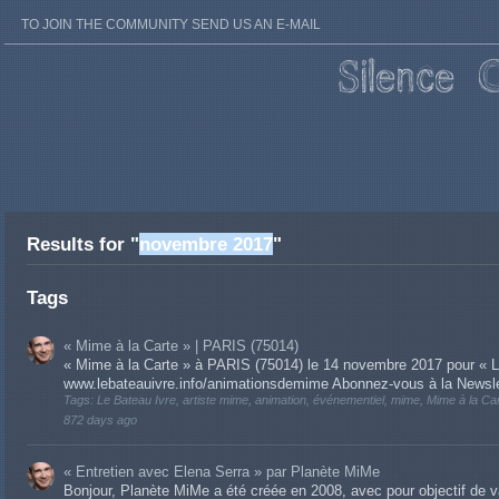
TO JOIN THE COMMUNITY SEND US AN E-MAIL
Results for "
novembre 2017
"
Tags
« Mime à la Carte » | PARIS (75014)
« Mime à la Carte » à PARIS (75014) le 14 novembre 2017 pour « Le
www.lebateauivre.info/animationsdemime Abonnez-vous à la Newsle
Tags: Le Bateau Ivre, artiste mime, animation, événementiel, mime, Mime à la C
872 days ago
« Entretien avec Elena Serra » par Planète MiMe
Bonjour, Planète MiMe a été créée en 2008, avec pour objectif de va