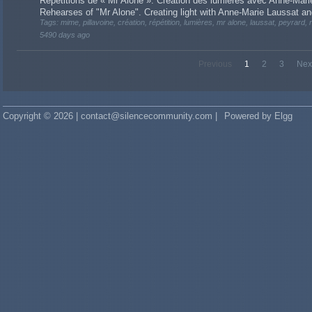
Répétitions de « Mr Alone ». Création des lumières avec Anne-Ma
Rehearses of "Mr Alone". Creating light with Anne-Marie Laussat a
Tags: mime, pillavoine, création, répétition, lumières, mr alone, laussat, peyrard, r
5490 days ago
Previous
1
2
3
Nex
Copyright © 2026 | contact@silencecommunity.com |
Powered by Elgg