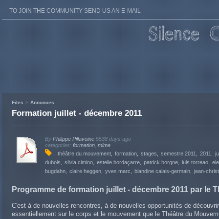
TO JOIN THE COMMUNITY SEND US AN E-MAIL
Files
Annonces
Formation juillet - décembre 2011
By
Philippe Pillavoine
5538 days ago
categories:
formation
,
mime
théâtre du mouvement
formation
stages
semestre 2011
2011
ju
dubois
silvia cimino
estelle bordaçarre
patrick borgne
luis torreao
el
bugdahn
claire heggen
yves marc
blandine calais-germain
jean-chri
Programme de formation juillet - décembre 2011 par le
C'est à de nouvelles rencontres, à de nouvelles opportunités de découvri
essentiellement sur le corps et le mouvement que le Théâtre du Mouve