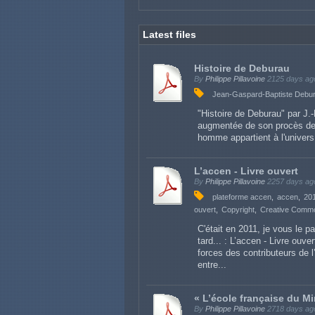
Latest files
Histoire de Deburau
By
Philippe Pillavoine
2125 days ag
Jean-Gaspard-Baptiste Debu
"Histoire de Deburau" par J
augmentée de son procès dev
homme appartient à l'univers 
L’accen - Livre ouvert
By
Philippe Pillavoine
2257 days ag
plateforme accen
accen
20
ouvert
Copyright
Creative Comm
C'était en 2011, je vous le p
tard... : L’accen - Livre ouv
forces des contributeurs de 
entre...
« L’école française du M
By
Philippe Pillavoine
2718 days ag