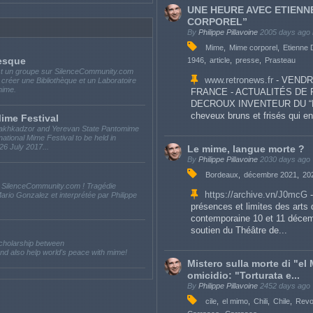
UNE HEURE AVEC ETIENN
CORPOREL”
By
Philippe Pillavoine
2005 days ago
Mime
Mime corporel
Etienne
esque
1946
article
presse
Prasteau
t un groupe sur SilenceCommunity.com
www.retronews.fr
- VENDRE
 de créer une Bibliothèque et un Laboratoire
omime.
FRANCE - ACTUALITÉS DE
DECROUX INVENTEUR DU “M
cheveux bruns et frisés qui en
Mime Festival
f Tsakhkadzor and Yerevan State Pantomime
ational Mime Festival to be held in
6 July 2017...
Le mime, langue morte ?
By
Philippe Pillavoine
2030 days ago
Bordeaux
décembre 2021
20
 SilenceCommunity.com ! Tragédie
https://archive.vn/J0mcG
-
io Gonzalez et interprétée par Philippe
présences et limites des arts 
contemporaine 10 et 11 décem
soutien du Théâtre de...
scholarship between
and also help world's peace with mime!
Mistero sulla morte di "el
omicidio: "Torturata e...
By
Philippe Pillavoine
2452 days ago
cile
el mimo
Chili
Chile
Revo