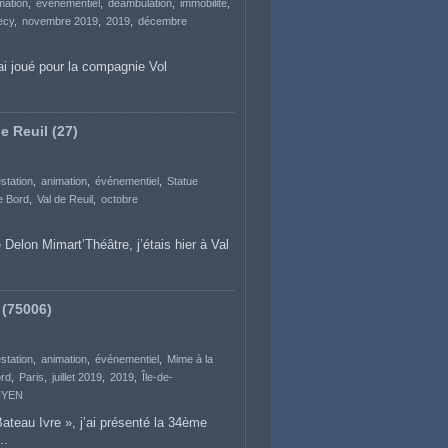
mation
événementiel
déambulation
immobilité
ecy
novembre 2019
2019
décembre
ai joué pour la compagnie Vol
e Reuil (27)
station
animation
événementiel
Statue
e Bord
Val de Reuil
octobre
Delon Mimart’Théâtre, j’étais hier à Val
 (75006)
station
animation
événementiel
Mime à la
ord
Paris
juillet 2019
2019
Île-de-
YEN
ateau Ivre », j’ai présenté la 34ème
..