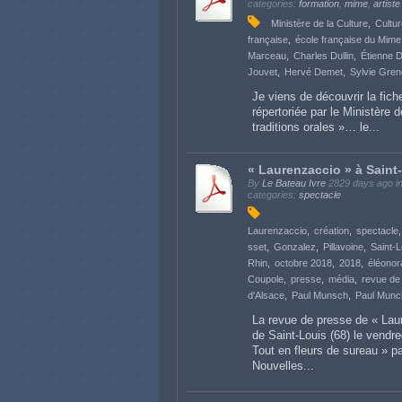
categories:
formation
,
mime
,
artiste
Ministère de la Culture
Cultur
française
école française du Mime
Marceau
Charles Dullin
Étienne 
Jouvet
Hervé Demet
Sylvie Gren
Je viens de découvrir la fic
répertoriée par le Ministère 
traditions orales »… le...
« Laurenzaccio » à Saint
By
Le Bateau Ivre
2829 days ago
i
categories:
spectacle
Laurenzaccio
création
spectacle
sset
Gonzalez
Pillavoine
Saint-L
Rhin
octobre 2018
2018
éléonor
Coupole
presse
média
revue de
d'Alsace
Paul Munsch
Paul Munc
La revue de presse de « Lau
de Saint-Louis (68) le vendre
Tout en fleurs de sureau » p
Nouvelles...