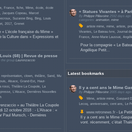
e
France
fiche
Mime
école
école
« Statues Vivantes » à Par
Jacques Copeau
Marcel
By
Philippe Pillavoine
2592 days ago
Decroux
Suzanne Bing
Bing
Louis
categories:
animation
,
mime
et
2017
Grenet
artiste mime
mime
artiste
pre
he « L’école française du Mime »
Vivantes
Le Bateau Ivre
Journal d
de la Culture dans « Expressions et
France
Anne-Marie Laussat
Angéli
Pour la compagnie « Le Bateau
Angélique Petit...
-Louis (68) | Revue de presse
n the group
Laurenzaccio
Latest bookmarks
représentation
clown
théâtre
Sand
Mu
ouis
Alsace
Grand-Est
Haut-
a rossi
Théâtre La Coupole
La
Il y a cent ans le Mime G
 presse
L'Alsace
Dernières Nouvelles
By
Philippe Pillavoine
2005 days ago
h
Mime
artiste mime
Gaspard D
Lecoq
anniversaire
cent ans
Le Pe
renzaccio » au Théâtre La Coupole
di 12 octobre 2018 : - L'Alsace : «
www.retronews.fr
- Le Petit
ar Paul Munsch, - Dernières
Il y a cent ans le Mime Gasp
vont. récemment, c’était Thalès