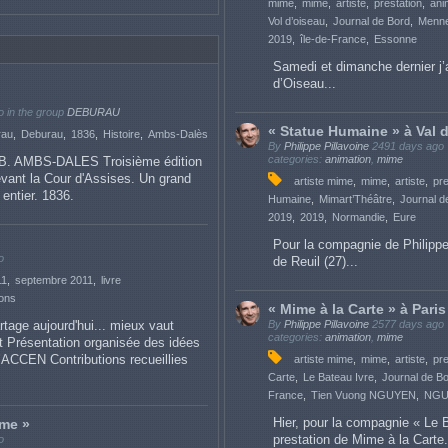
mime
mime
artiste
prestation
ani
Vol d’oiseau
Journal de Bord
Menn
2019
île-de-France
Essonne
Samedi et dimanche dernier j’
d’Oiseau...
o
in the group
DEBURAU
« Statue Humaine » à Val d
rau
Deburau
1836
Histoire
Ambs-Dalès
By
Philippe Pillavoine
2491 days ago
categories:
animation
,
mime
.-B. AMBS-DALES Troisième édition
ant la Cour d'Assises. Un grand
artiste mime
mime
artiste
pre
entier. 1836.
Humaine
Mimart’Théâtre
Journal d
2019
2019
Normandie
Eure
Pour la compagnie de Philippe 
o
de Reuil (27)...
11
septembre 2011
livre
ons
« Mime à la Carte » à Paris
artage aujourd'hui... mieux vaut
By
Philippe Pillavoine
2577 days ago
categories:
animation
,
mime
ert Présentation organisée des idées
l’ACCEN Contributions recueillies
artiste mime
mime
artiste
pre
Carte
Le Bateau Ivre
Journal de B
France
Tien Vuong NGUYEN
NGU
Hier, pour la compagnie « Le B
ime »
prestation de Mime à la Carte.
o