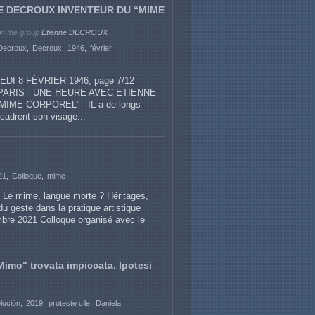
E DECROUX INVENTEUR DU “MIME
in the group
Etienne DECROUX
 Decroux
Decroux
1946
février
DI 8 FÉVRIER 1946, page 7/12
 PARIS UNE HEURE AVEC ETIENNE
IME CORPOREL” IL a de longs
cadrent son visage...
21
Colloque
mime
 Le mime, langue morte ? Héritages,
du geste dans la pratique artistique
bre 2021 Colloque organisé avec le
 Mimo" trovata impiccata. Ipotesi
lución
2019
proteste cile
Daniela