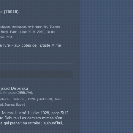
is (75019)
station
animation
événementiel
Statues
e Bord
Paris
juillet 2019
2019
Île-de-
que Petit
 Ivre » aux côtés de l’artiste Mime
aspard Deburau
in the group
DEBURAU
eburau
Deburau
1928
juillet 1928
Jean
tit Journal illustré
 Journal illustré 1 juillet 1928, page 5/12
ard Deburau Les derniers mimes s’en
 qui prenait sa retraite ; aujourd’hui,...