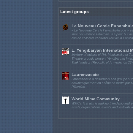
Latest groups
Le Nouveau Cercle Funambul
« Le Nouveau Cercle Funambulesque » es
initié par Philippe Pillavoine. Il a pour but
afin de collecter et étudier l'art de la Pant
L. Yengibaryan International 
Ministry of culture of RA, Municipality o
Theatre proudly present Yengibaryan Intern
Tsakhkadzor (Republic of Armenia) on 22-2
Laurenzaccio
Laurenzaccio a désormais son groupe sur
clownesque mise en scène en clown par Mar
Pillavoine.
World Mime Community
WMC's first aim is making friendship and 
artists,organizations,events and festivals 