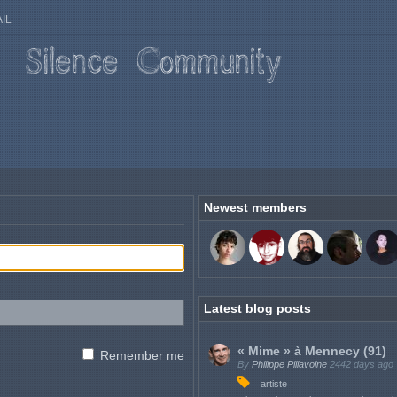
IL
Newest members
Latest blog posts
« Mime » à Mennecy (91)
Remember me
By
Philippe Pillavoine
2442 days ago
artiste