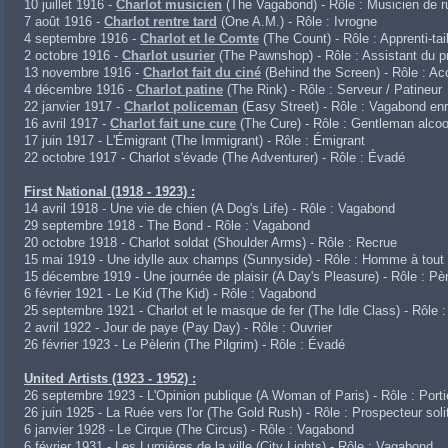
10 juillet 1916 -
Charlot musicien
(The Vagabond) - Rôle : Musicien de r
7 août 1916 -
Charlot rentre tard
(One A.M.) - Rôle : Ivrogne
4 septembre 1916 -
Charlot et le Comte
(The Count) - Rôle : Apprenti-tail
2 octobre 1916 -
Charlot usurier
(The Pawnshop) - Rôle : Assistant du p
13 novembre 1916 -
Charlot fait du ciné
(Behind the Screen) - Rôle : Ac
4 décembre 1916 -
Charlot patine
(The Rink) - Rôle : Serveur / Patineur
22 janvier 1917 -
Charlot policeman
(Easy Street) - Rôle : Vagabond enr
16 avril 1917 -
Charlot fait une cure
(The Cure) - Rôle : Gentleman alcoo
17 juin 1917 - L'Émigrant (The Immigrant) - Rôle : Émigrant
22 octobre 1917 - Charlot s'évade (The Adventurer) - Rôle : Évadé
First National (1918 - 1923) :
14 avril 1918 - Une vie de chien (A Dog's Life) - Rôle : Vagabond
29 septembre 1918 - The Bond - Rôle : Vagabond
20 octobre 1918 - Charlot soldat (Shoulder Arms) - Rôle : Recrue
15 mai 1919 - Une idylle aux champs (Sunnyside) - Rôle : Homme à tout 
15 décembre 1919 - Une journée de plaisir (A Day's Pleasure) - Rôle : Pè
6 février 1921 - Le Kid (The Kid) - Rôle : Vagabond
25 septembre 1921 - Charlot et le masque de fer (The Idle Class) - Rôle 
2 avril 1922 - Jour de paye (Pay Day) - Rôle : Ouvrier
26 février 1923 - Le Pèlerin (The Pilgrim) - Rôle : Évadé
United Artists (1923 - 1952) :
26 septembre 1923 - L'Opinion publique (A Woman of Paris) - Rôle : Porti
26 juin 1925 - La Ruée vers l'or (The Gold Rush) - Rôle : Prospecteur soli
6 janvier 1928 - Le Cirque (The Circus) - Rôle : Vagabond
6 février 1931 - Les Lumières de la ville (City Lights) - Rôle : Vagabond