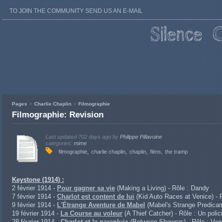
TO JOIN THE COMMUNITY SEND US AN E-MAIL
Pages
Charlie Chaplin
Filmographie
Filmographie: Revision
Last updated
702 days ago
by
Philippe Pillavoine
categories:
mime
filmographie
charlie chaplin
chaplin
films
the tramp
Keystone (1914) :
2 février 1914 -
Pour gagner sa vie
(Making a Living) - Rôle : Dandy
7 février 1914 -
Charlot est content de lui
(Kid Auto Races at Venice) - 
9 février 1914 -
L'Étrange Aventure de Mabel
(Mabel's Strange Predicam
19 février 1914 -
La Course au voleur
(A Thief Catcher) - Rôle : Un polic
28 février 1914 -
Charlot et le parapluie
(Between Showers) - Rôle : Va