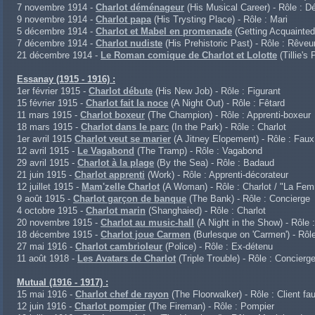
7 novembre 1914 -
Charlot déménageur
(His Musical Career) - Rôle : 
9 novembre 1914 -
Charlot papa
(His Trysting Place) - Rôle : Mari
5 décembre 1914 -
Charlot et Mabel en promenade
(Getting Acquainted
7 décembre 1914 -
Charlot nudiste
(His Prehistoric Past) - Rôle : Rêveu
21 décembre 1914 -
Le Roman comique de Charlot et Lolotte
(Tillie's
Essanay (1915 - 1916) :
1er février 1915 -
Charlot débute
(His New Job) - Rôle : Figurant
15 février 1915 -
Charlot fait la noce
(A Night Out) - Rôle : Fêtard
11 mars 1915 -
Charlot boxeur
(The Champion) - Rôle : Apprenti-boxeur
18 mars 1915 -
Charlot dans le parc
(In the Park) - Rôle : Charlot
1er avril 1915
Charlot veut se marier
(A Jitney Elopement) - Rôle : Fau
12 avril 1915 -
Le Vagabond
(The Tramp) - Rôle : Vagabond
29 avril 1915 -
Charlot à la plage
(By the Sea) - Rôle : Badaud
21 juin 1915 -
Charlot apprenti
(Work) - Rôle : Apprenti-décorateur
12 juillet 1915 -
Mam'zelle Charlot
(A Woman) - Rôle : Charlot / "La Fe
9 août 1915 -
Charlot garçon de banque
(The Bank) - Rôle : Concierge
4 octobre 1915 -
Charlot marin
(Shanghaied) - Rôle : Charlot
20 novembre 1915 -
Charlot au music-hall
(A Night in the Show) - Rôle
18 décembre 1915 -
Charlot joue Carmen
(Burlesque on 'Carmen') - Rôl
27 mai 1916 -
Charlot cambrioleur
(Police) - Rôle : Ex-détenu
11 août 1918 -
Les Avatars de Charlot
(Triple Trouble) - Rôle : Concierg
Mutual (1916 - 1917) :
15 mai 1916 -
Charlot chef de rayon
(The Floorwalker) - Rôle : Client fa
12 juin 1916 -
Charlot pompier
(The Fireman) - Rôle : Pompier