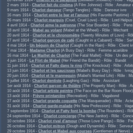
2 mars 1914 -
Charlot fait du cinéma
(A Film Johnnie) - Rôle : Amateur
9 mars 1914 -
Charlot danseur
(Tango Tangles) - Rôle : Danseur ivre
16 mars 1914 -
Charlot entre le bar et l'amour
(His Favorite Pastime) - 
26 mars 1914 -
Charlot marquis
(Cruel, Cruel Love) - Rôle : Lord Helpus
4 avril 1914 -
Charlot aime la patronne
(The Star Boarder) - Rôle : Pensi
18 avril 1914 -
Mabel au volant
(Mabel at the Wheel) - Rôle : Méchant
20 avril 1914 -
Charlot et le chronomètre
(Twenty Minutes of Love) - Rô
27 avril 1914 -
Charlot garçon de café
(Caught in a Cabaret) - Rôle : Se
4 mai 1914 -
Un béguin de Charlot
(Caught in the Rain) - Rôle : Client iv
7 mai 1914 -
Madame Charlot
(A Busy Day) - Rôle : Femme acariâtre
16 mai 1914 -
Le Maillet de Charlot
(The Fatal Mallet) - Rôle : Un des p
4 juin 1914 -
Le Flirt de Mabel
(Her Friend the Bandit) - Rôle : Bandit
11 juin 1914 -
Charlot et Fatty dans le ring
(The Knockout) - Rôle : Arbit
13 juin 1914 -
Charlot et les saucisses
(Mabel's Busy Day) - Rôle : Ivro
20 juin 1914 -
Charlot et le mannequin
(Mabel's Married Life) - Rôle : M
9 juillet 1914 -
Charlot dentiste
(Laughing Gas) - Rôle : Assistant
1er août 1914 -
Charlot garçon de théâtre
(The Property Man) - Rôle : A
10 août 1914 -
Charlot artiste peintre
(The Face on the Bar Room Floor) -
13 août 1914 -
Fièvre printanière
(Recreation) - Rôle : Vagabond
27 août 1914 -
Charlot grande coquette
(The Masquerader) - Rôle : Acte
31 août 1914 -
Charlot garde-malade
(His New Profession) - Rôle : Vag
7 septembre 1914 -
Charlot et Fatty font la bombe
(The Rounders) - Rôl
24 septembre 1914 -
Charlot concierge
(The New Janitor) - Rôle : Conci
10 octobre 1914 -
Charlot rival d'amour
(Those Love Pangs) - Rôle : Pr
26 octobre 1914 -
Charlot mitron
(Dough and Dynamite) - Rôle : Serveur
29 octobre 1914 -
Charlot et Mabel aux courses
(Gentlemen of Nerve) 