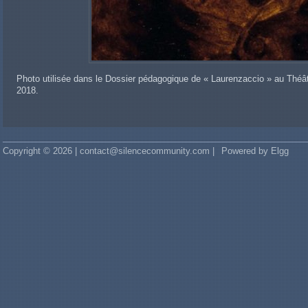
Photo utilisée dans le Dossier pédagogique de « Laurenzaccio » au Théât
2018.
Copyright © 2026 | contact@silencecommunity.com |
Powered by Elgg