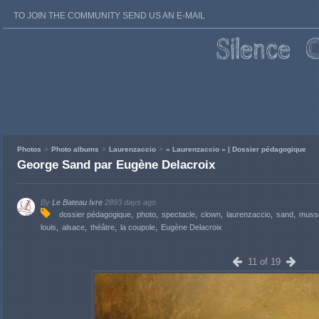
TO JOIN THE COMMUNITY SEND US AN E-MAIL
Photos
Photo albums
Laurenzaccio
« Laurenzaccio » | Dossier pédagogique
George Sand par Eugène Delacroix
By
Le Bateau Ivre
2893 days ago
dossier pédagogique
photo
spectacle
clown
laurenzaccio
sand
muss
louis
alsace
théâtre
la coupole
Eugène Delacroix
11 of 19