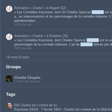
Animation « Charlot » à Nogent (52)
« Les Comédies Keystone, dont Sir Charles Spencer
Chaplin
est l
q...es improvisations et les personnages de la comédie italienne. L
pantalonnades...
3016 days ago
Animation « Charlot » à Eslettes (76)
« Les Comédies Keystone, dont Charles Spencer
Chaplin
est la ve
personnages de la comédie italienne. L’art de
Chaplin
débute par de
3640 days ago
+9 more Events
Groups
Charlie Chaplin
Charlot, ses oeuvres
Tags
002 Charlot est content de lui
Keystone (1914) : 7 février 1914 - Charlot est content de lui (Kid 