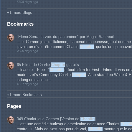
5708 days ago
+1 more Blogs
Bookmarks
"Elena Serra, la voix du pantomime" par Magali Sautreuil
...;e. Comme je suis Italienne, il a bercé ma jeunesse, tout comme
j’avais un rêve : être comme Charlie
Chaplin
, quelqu’un qui pouvait
2800 days ago
65 Films de Charlie
Chaplin
gratuits
...leasure – Free - “
Chaplin
’s fourth film for First...Films. It was cr
made...zet’s Carmen by Charlie
Chaplin
. Also stars Leo White & E.
is long on slapstic...
4627 days ago
+1 more Bookmarks
Pages
049 Charlot joue Carmen [Version de
Chaplin
]
...est une comédie burlesque américaine de et avec Charles
Chapl
contre lui. Mais ce n'est pas pour de vrai,
Chaplin
montre que le co