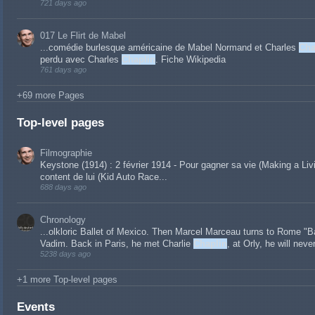
721 days ago
017 Le Flirt de Mabel
...comédie burlesque américaine de Mabel Normand et Charles
Cha
perdu avec Charles
Chaplin
. Fiche Wikipedia
761 days ago
+69 more Pages
Top-level pages
Filmographie
Keystone (1914) : 2 février 1914 - Pour gagner sa vie (Making a Livi
content de lui (Kid Auto Race...
688 days ago
Chronology
...olkloric Ballet of Mexico. Then Marcel Marceau turns to Rome "B
Vadim. Back in Paris, he met Charlie
Chaplin
, at Orly, he will never
5238 days ago
+1 more Top-level pages
Events